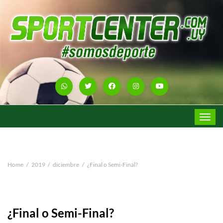
Toggle
navigat
Home
2019
diciembre
¿Final o Semi-Final?
¿Final o Semi-Final?