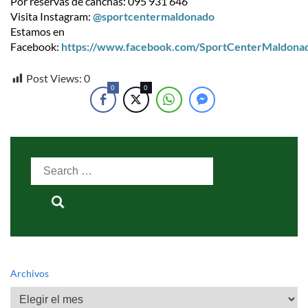
Por reservas de canchas: 095 931 646
Visita Instagram:
@sportcentermaldonado
Estamos en
Facebook:
https://www.facebook.com/SportCenterMaldona
Post Views:
0
0
0
Search
for:
Archivos
Archivos