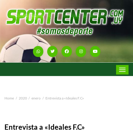
Toggle
navigat
Home
2020
enero
Entrevista a «Ideales F.C»
Entrevista a «Ideales F.C»