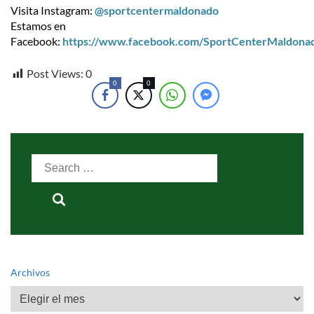
Visita Instagram:
@sportcentermaldonado
Estamos en
Facebook:
https://www.facebook.com/SportCenterMaldona
Post Views:
0
0
0
Search
for:
Archivos
Archivos