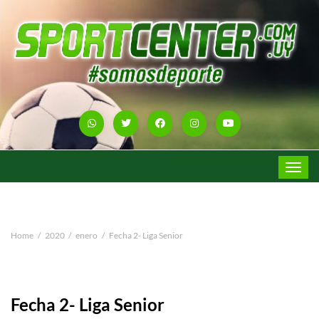
Toggle
navigat
Home
2020
enero
Fecha 2- Liga Senior
Fecha 2- Liga Senior