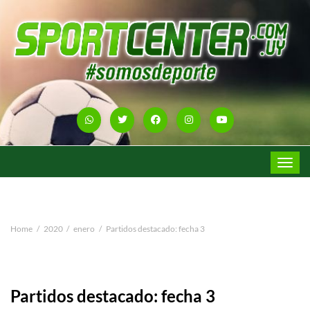
Toggle
navigat
Home
2020
enero
Partidos destacado: fecha 3
Partidos destacado: fecha 3