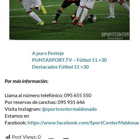
A puro Festejo
PUNTASPORT.TV – Fútbol 11 +30
Destacados Fútbol 11 +30
Por más información:
Llama al número telefónico: 095 655 550
Por reservas de canchas: 095 931 646
Visita Instagram:
@sportcentermaldonado
Estamos en
Facebook:
https://www.facebook.com/SportCenterMaldona
Post Views:
0