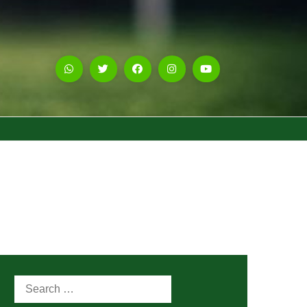
Search
for: