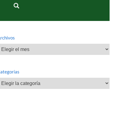
rchivos
rchivos
ategorías
ategorías