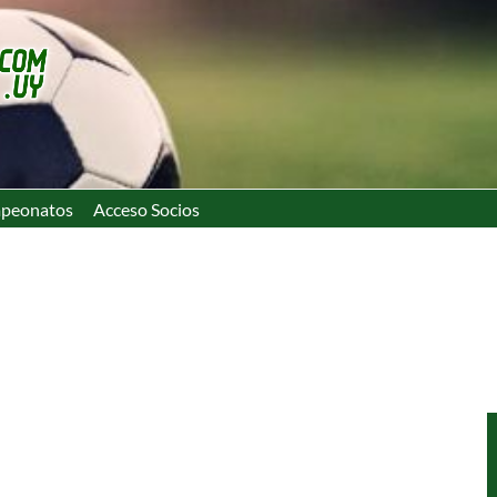
peonatos
Acceso Socios