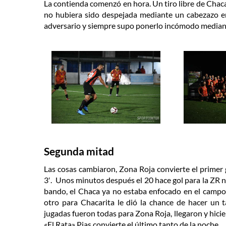
La contienda comenzó en hora. Un tiro libre de Chaca
no hubiera sido despejada mediante un cabezazo en
adversario y siempre supo ponerlo incómodo mediant
Segunda mitad
Las cosas cambiaron, Zona Roja convierte el primer 
3′. Unos minutos después el 20 hace gol para la ZR 
bando, el Chaca ya no estaba enfocado en el campo 
otro para Chacarita le dió la chance de hacer un t
jugadas fueron todas para Zona Roja, llegaron y hicier
«El Rata» Pias convierte el último tanto de la noche