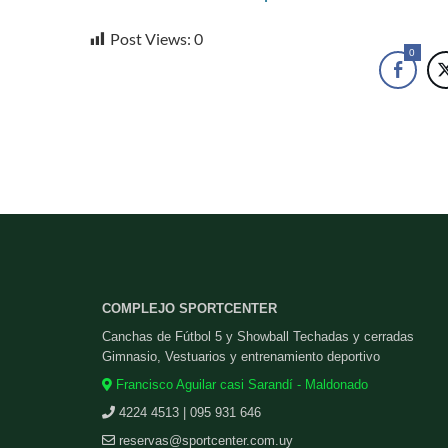
Post Views:
0
0
COMPLEJO SPORTCENTER
Canchas de Fútbol 5 y Showball Techadas y cerradas
Gimnasio, Vestuarios y entrenamiento deportivo
Francisco Aguilar casi Sarandí - Maldonado
4224 4513 | 095 931 646
reservas@sportcenter.com.uy