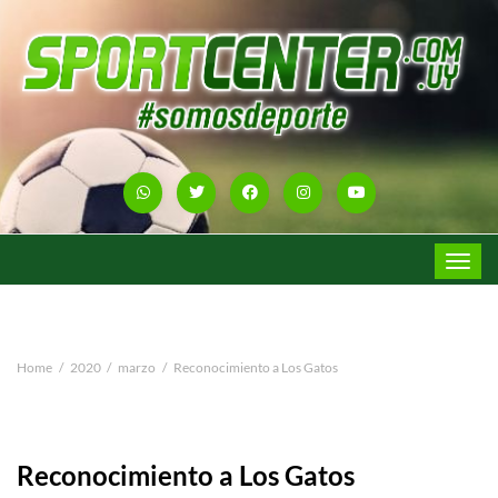
Toggle
navigat
Home
2020
marzo
Reconocimiento a Los Gatos
Reconocimiento a Los Gatos