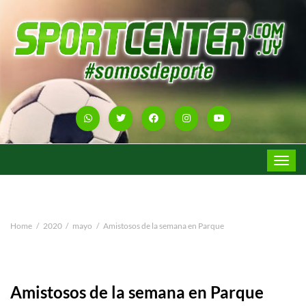
Toggle
navigat
Home
2020
mayo
Amistosos de la semana en Parque
Amistosos de la semana en Parque