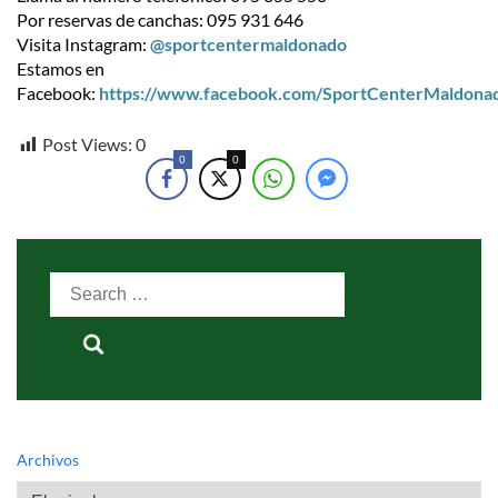
Por reservas de canchas: 095 931 646
Visita Instagram:
@sportcentermaldonado
Estamos en
Facebook:
https://www.facebook.com/SportCenterMaldona
Post Views:
0
0
0
Search
for:
Archivos
Archivos