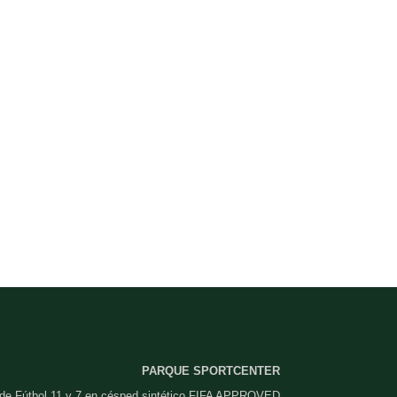
PARQUE SPORTCENTER
 de Fútbol 11 y 7 en césped sintético FIFA APPROVED