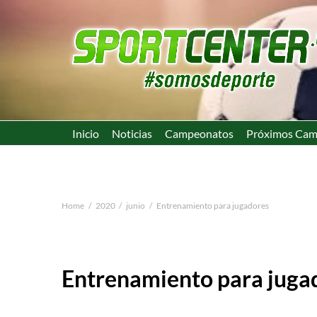
Inicio
Noticias
Campeonatos
Próximos Cam
Home
2020
junio
Entrenamiento para jugadores
Entrenamiento para juga