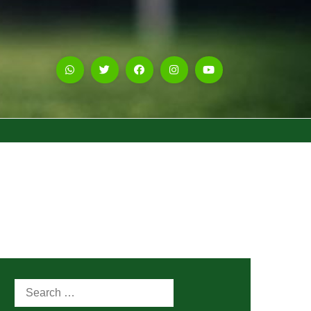
Search
for: