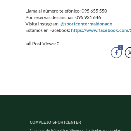
Llama al número telefónico: 095 655 550
Por reservas de canchas: 095 931 646
Visita Instagram:
@sportcentermaldonado
Estamos en Facebook:
https://www.facebook.com
Post Views:
0
0
COMPLEJO SPORTCENTER
Canchas de Fútbol 5 y Showball Techadas y cerradas