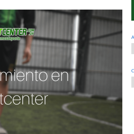
A
A
C
C