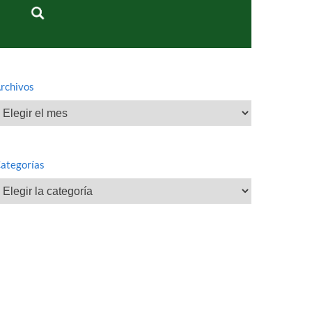
rchivos
rchivos
ategorías
ategorías