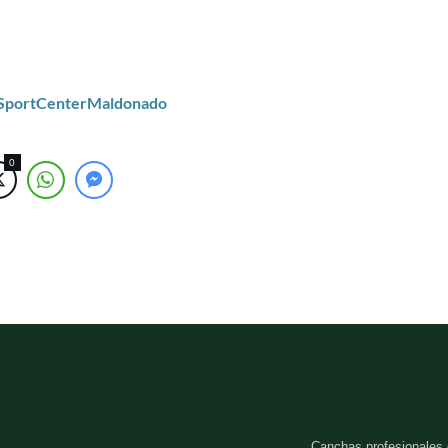
/SportCenterMaldonado
0
Canchas profesionales