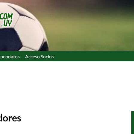
peonatos
Acceso Socios
dores