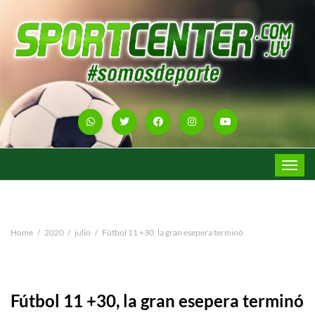
Toggle
navigat
Home
2020
julio
Fútbol 11 +30, la gran esepera terminó
Fútbol 11 +30, la gran esepera terminó