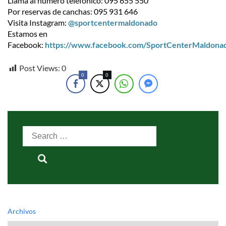
Llama al número telefónico: 095 655 550
Por reservas de canchas: 095 931 646
Visita Instagram:
@sportcentermaldonado
Estamos en
Facebook:
https://www.facebook.com/SportCenterMaldona
Post Views:
0
0
0
Search
for:
Archivos
Archivos