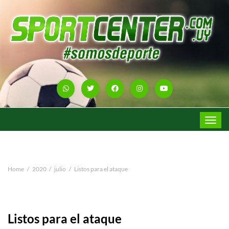
Toggle
navigat
Home
2020
julio
Listos para el ataque
Listos para el ataque