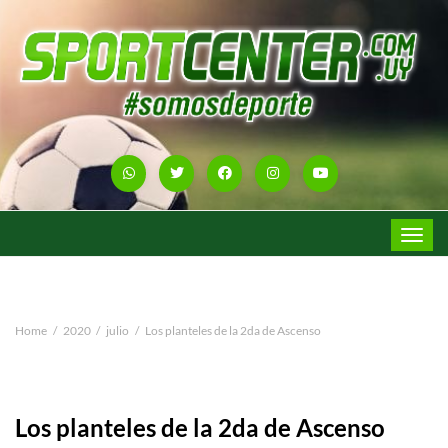
Toggle
navigat
Home
2020
julio
Los planteles de la 2da de Ascenso
Los planteles de la 2da de Ascenso