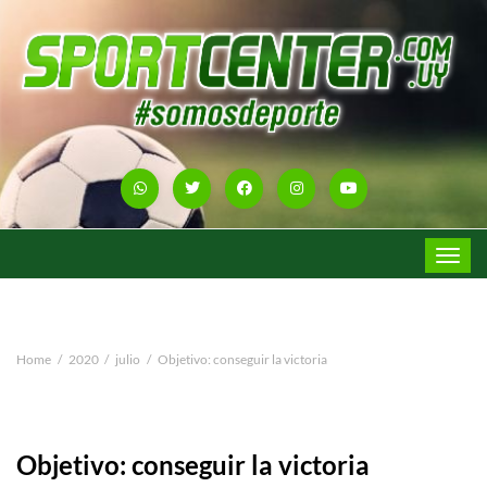
Toggle
navigat
Home
2020
julio
Objetivo: conseguir la victoria
Objetivo: conseguir la victoria