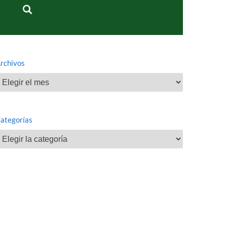
rchivos
rchivos
ategorías
ategorías