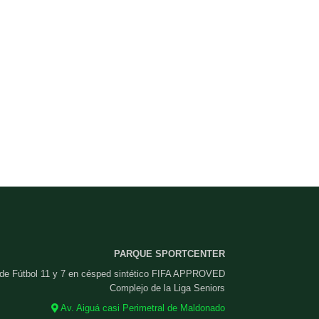
PARQUE SPORTCENTER
 de Fútbol 11 y 7 en césped sintético FIFA APPROVED
Complejo de la Liga Seniors
Av. Aiguá casi Perimetral de Maldonado