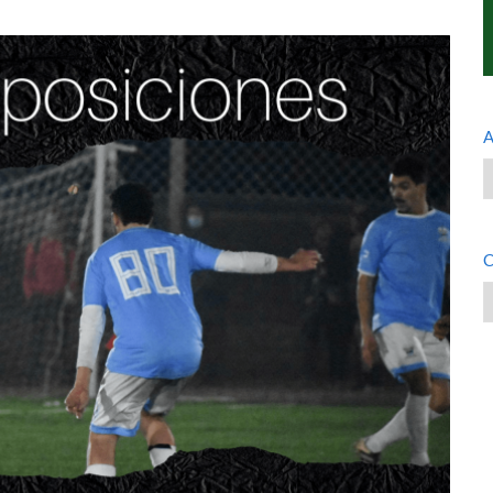
A
A
C
C