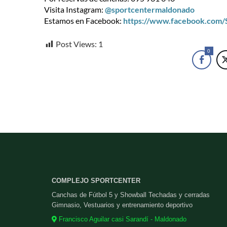
Visita Instagram:
@sportcentermaldonado
Estamos en Facebook:
https://www.facebook.com
Post Views:
1
0
COMPLEJO SPORTCENTER
Canchas de Fútbol 5 y Showball Techadas y cerradas
Gimnasio, Vestuarios y entrenamiento deportivo
Francisco Aguilar casi Sarandí - Maldonado