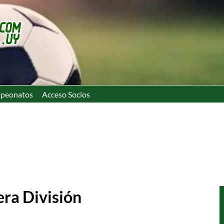
peonatos
Acceso Socios
era División