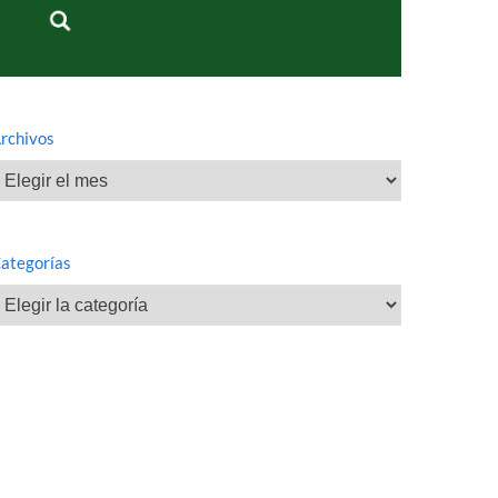
rchivos
rchivos
ategorías
ategorías