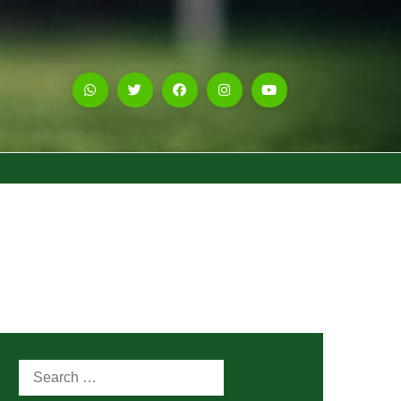
Search
for: