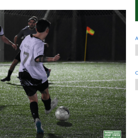
A
A
C
C