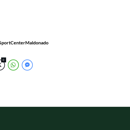
/SportCenterMaldonado
0