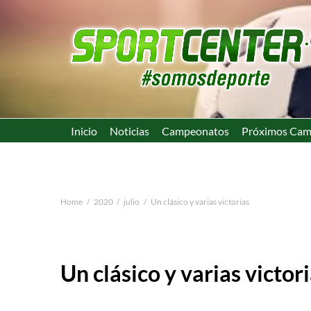
Inicio
Noticias
Campeonatos
Próximos Cam
Home
2020
julio
Un clásico y varias victorias
Un clásico y varias victor