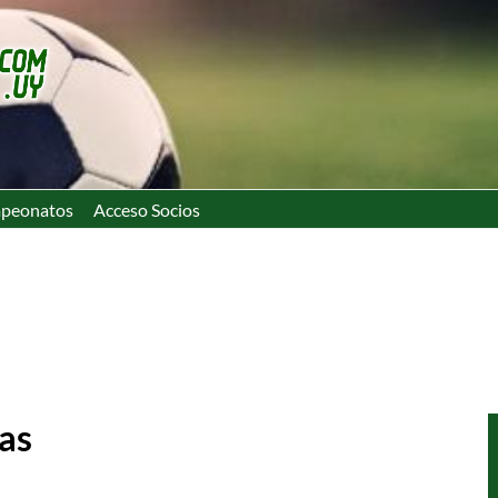
peonatos
Acceso Socios
ias