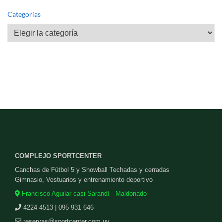
Categorías
Categorías
COMPLEJO SPORTCENTER
Canchas de Fútbol 5 y Showball Techadas y cerradas
Gimnasio, Vestuarios y entrenamiento deportivo
Francisco Aguilar casi Sarandí - Maldonado
4224 4513 | 095 931 646
reservas@sportcenter.com.uy