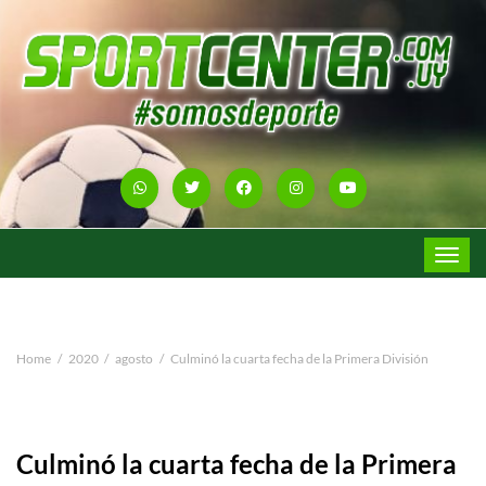
Toggle
navigat
Home
2020
agosto
Culminó la cuarta fecha de la Primera División
Culminó la cuarta fecha de la Primera