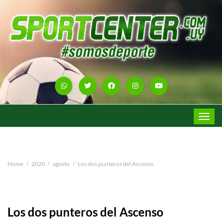
Toggle
navigat
Home
2020
agosto
Los dos punteros del Ascenso
Los dos punteros del Ascenso