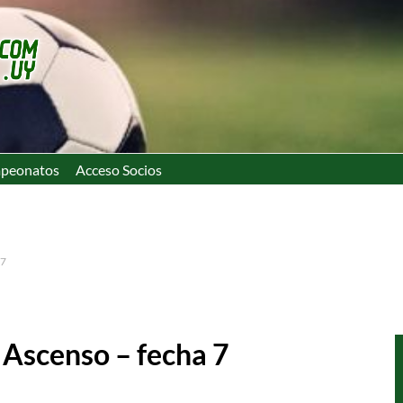
peonatos
Acceso Socios
 7
e Ascenso – fecha 7