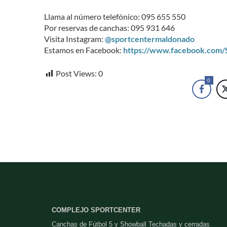
Llama al número telefónico: 095 655 550
Por reservas de canchas: 095 931 646
Visita Instagram:
@sportcentermaldonado
Estamos en Facebook:
https://www.facebook.com
Post Views:
0
0
COMPLEJO SPORTCENTER
Canchas de Fútbol 5 y Showball Techadas y cerradas