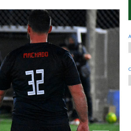
A
A
C
C