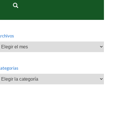
rchivos
rchivos
ategorías
ategorías