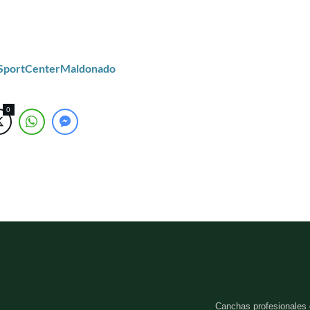
/SportCenterMaldonado
0
Canchas profesionales