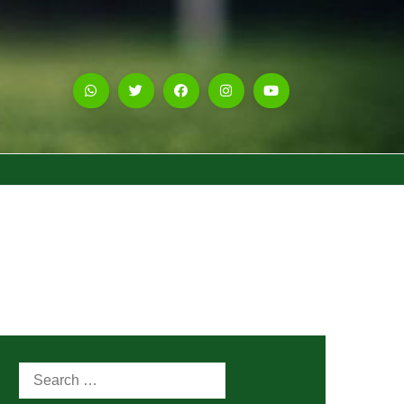
Search
for: