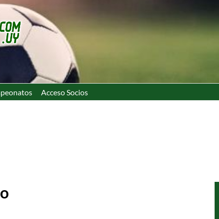
peonatos
Acceso Socios
so