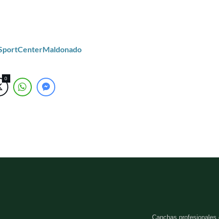
/SportCenterMaldonado
0
Canchas profesionales