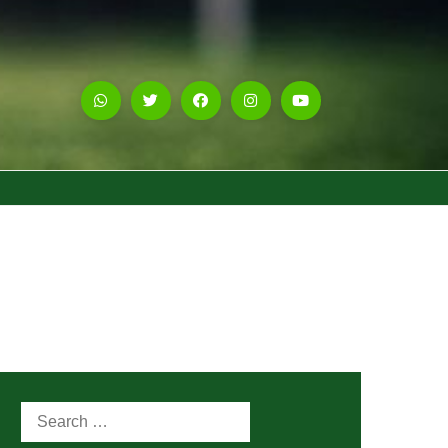
Search
for: