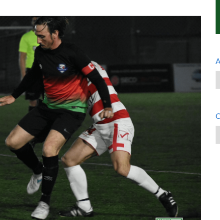
A
A
C
C