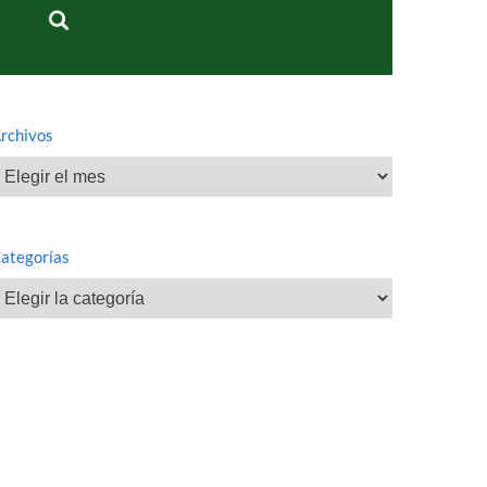
rchivos
rchivos
ategorías
ategorías