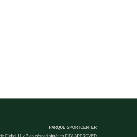
PARQUE SPORTCENTER
 de Fútbol 11 y 7 en césped sintético FIFA APPROVED