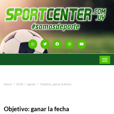
Toggle
navigat
Home
2020
agosto
Objetivo: ganar la fecha
Objetivo: ganar la fecha