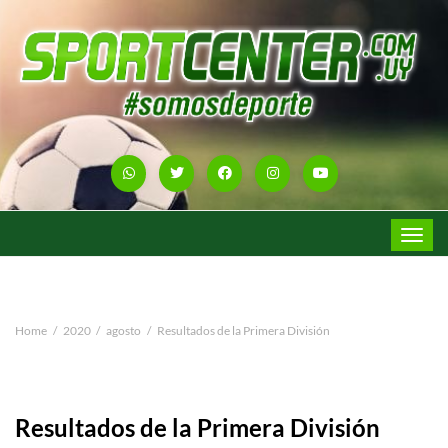
Toggle
navigat
Home
2020
agosto
Resultados de la Primera División
Resultados de la Primera División