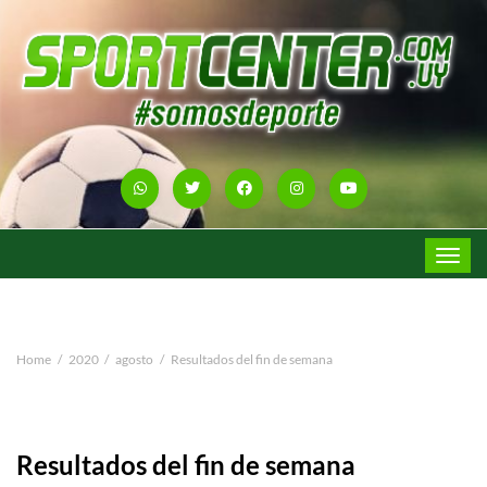
Toggle
navigat
Home
2020
agosto
Resultados del fin de semana
Resultados del fin de semana