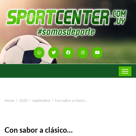
Toggle
navigat
Home
2020
septiembre
Con sabor a clásico…
Con sabor a clásico…