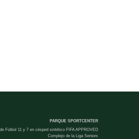
PARQUE SPORTCENTER
 de Fútbol 11 y 7 en césped sintético FIFA APPROVED
Complejo de la Liga Seniors