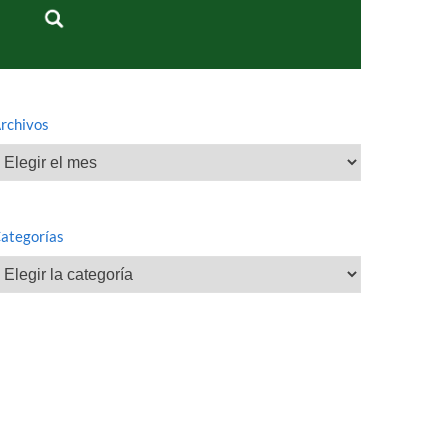
rchivos
rchivos
ategorías
ategorías