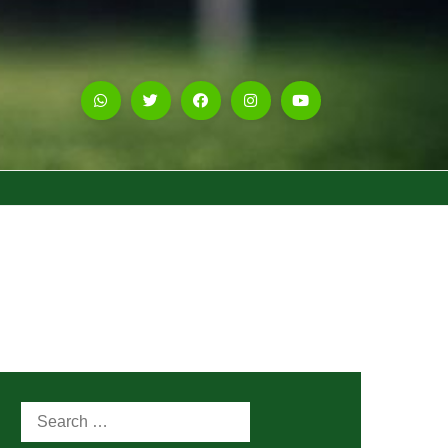
Search
for: