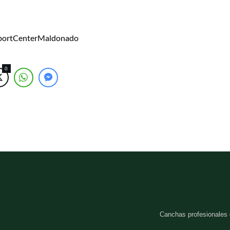
SportCenterMaldonado
0
Canchas profesionales