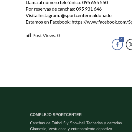
Llama al número telefónico: 095 655 550
Por reservas de canchas: 095 931 646
Visita Instagram: @sportcentermaldonado
Estamos en Facebook: https://www.facebook.com/
Post Views:
0
0
COMPLEJO SPORTCENTER
Canchas de Fútbol 5 y Showball Techadas y cerradas
Gimnasio, Vestuarios y entrenamiento deportivo