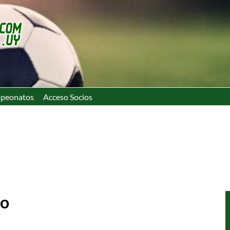
peonatos
Acceso Socios
so