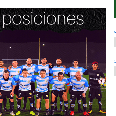
A
A
C
C