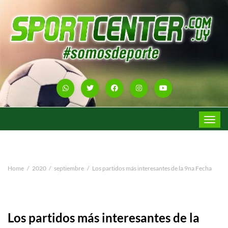
Toggle
navigat
Home
2020
septiembre
Los partidos más interesantes de la 9na Fecha
Los partidos más interesantes de la