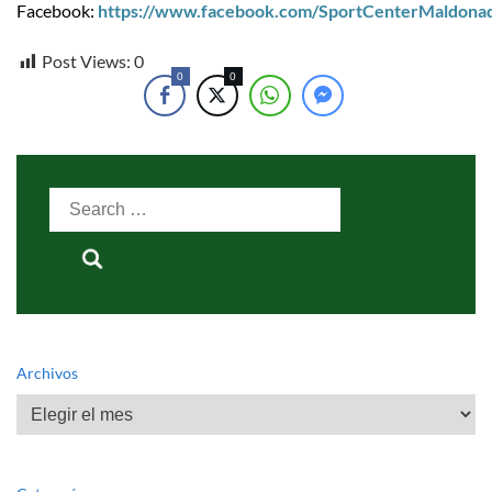
Facebook:
https://www.facebook.com/SportCenterMaldona
Post Views:
0
0
0
Search
for:
Archivos
Archivos