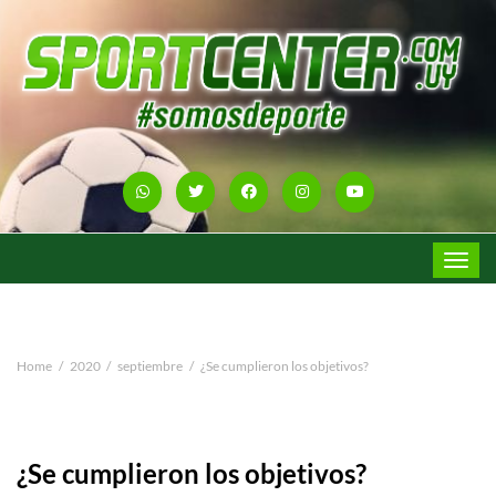
Toggle
navigat
Home
2020
septiembre
¿Se cumplieron los objetivos?
¿Se cumplieron los objetivos?