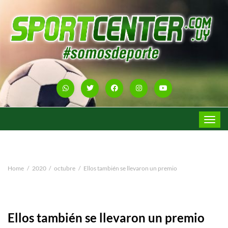
Toggle
navigat
Home
2020
octubre
Ellos también se llevaron un premio
Ellos también se llevaron un premio