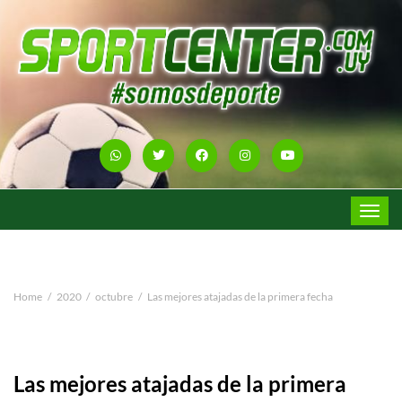
Toggle
navigat
Home
2020
octubre
Las mejores atajadas de la primera fecha
Las mejores atajadas de la primera