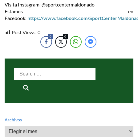
Visita Instagram: @sportcentermaldonado
Estamos en
Facebook:
https://www.facebook.com/SportCenterMaldona
Post Views:
0
0
0
Search
for:
Archivos
Archivos