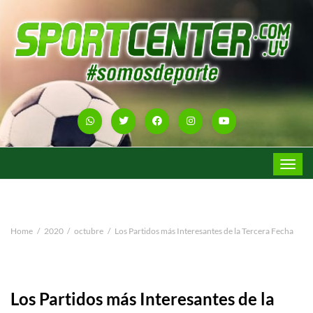
Toggle
navigat
Home
2020
octubre
Los Partidos más Interesantes de la Tercera Fecha
Los Partidos más Interesantes de la