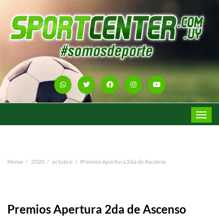
Toggle
navigat
Home
2020
octubre
Premios Apertura 2da de Ascenso
Premios Apertura 2da de Ascenso