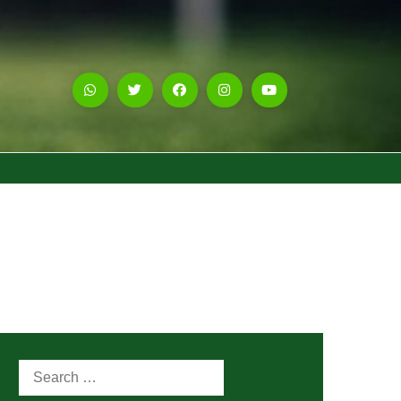
Search
for: