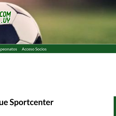
peonatos
Acceso Socios
que Sportcenter