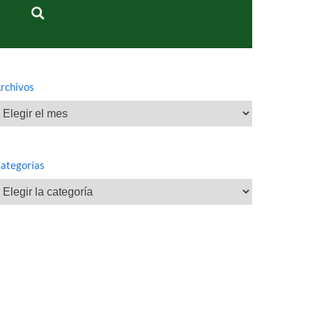
rchivos
rchivos
ategorías
ategorías