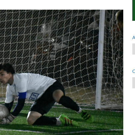
A
A
C
C