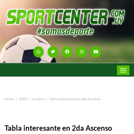
Toggle
navigat
Home
2020
octubre
Tabla interesante en 2da Ascenso
Tabla interesante en 2da Ascenso