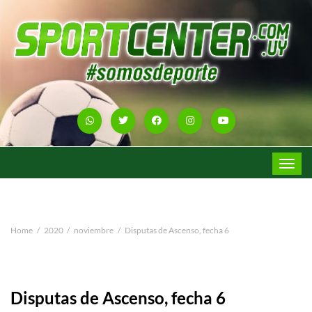
Toggle
navigat
Home
2020
noviembre
Disputas de Ascenso, fecha 6
Disputas de Ascenso, fecha 6