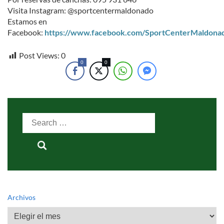
Visita Instagram: @sportcentermaldonado
Estamos en
Facebook:
https://www.facebook.com/SportCenterMaldona
Post Views:
0
0
0
Search
for:
Archivos
Archivos