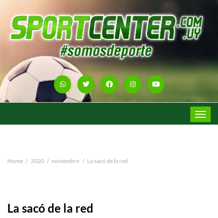
Toggle
navigat
Home
2020
noviembre
La sacó de la red
La sacó de la red