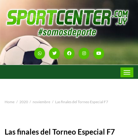
Toggle
navigat
Home
2020
noviembre
Las finales del Torneo Especial F7
Las finales del Torneo Especial F7