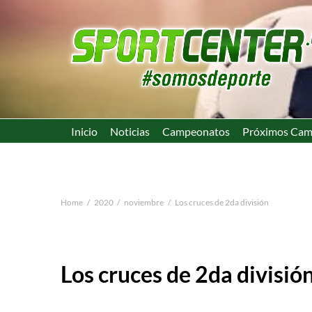
Inicio
Noticias
Campeonatos
Próximos Cam
Home
2020
noviembre
Los cruces de 2da división
Los cruces de 2da divisió