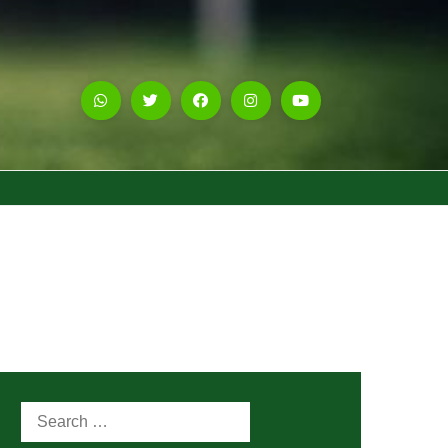
Search
for: