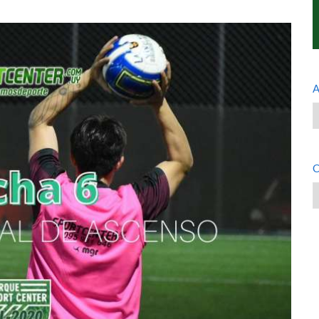
A
A
C
C