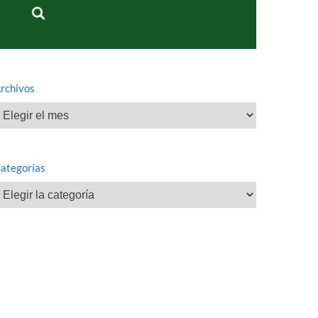
rchivos
rchivos
ategorías
ategorías