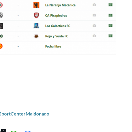
/SportCenterMaldonado
0