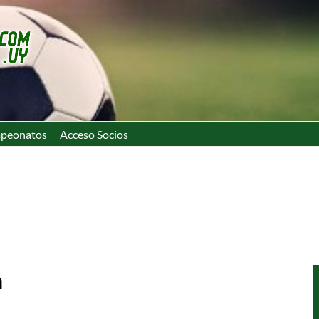
peonatos
Acceso Socios
n