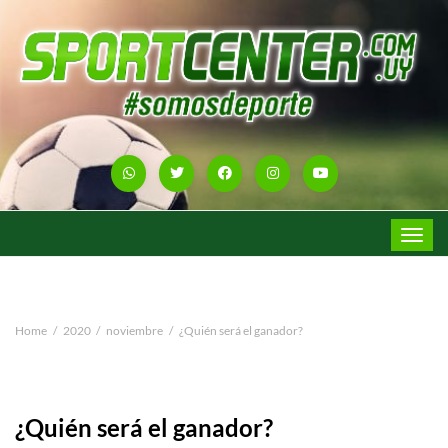
Toggle
navigat
Home
2020
noviembre
¿Quién será el ganador?
¿Quién será el ganador?