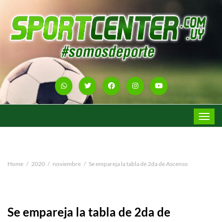
Toggle
navigat
Home
2020
noviembre
Se empareja la tabla de 2da de Ascenso
Se empareja la tabla de 2da de