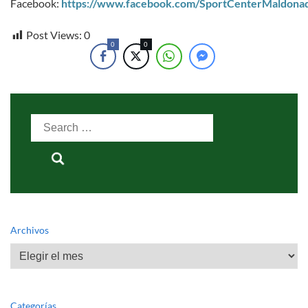
Facebook:
https://www.facebook.com/SportCenterMaldona
Post Views:
0
0
0
Search
for:
Archivos
Archivos
Categorías