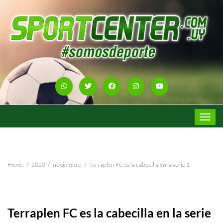
Toggle
navigat
Home
2020
noviembre
Terraplen FC es la cabecilla en la serie 1
Terraplen FC es la cabecilla en la serie