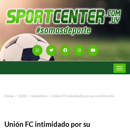
Toggle
navigat
Home
2020
noviembre
Unión FC intimidado por su contrincante
Unión FC intimidado por su