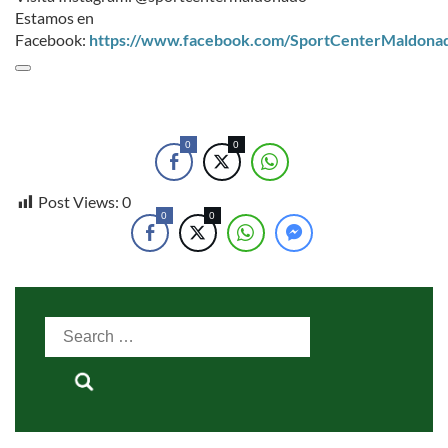
Estamos en
Facebook:
https://www.facebook.com/SportCenterMaldona
0
0
Post Views:
0
0
0
Search
for: