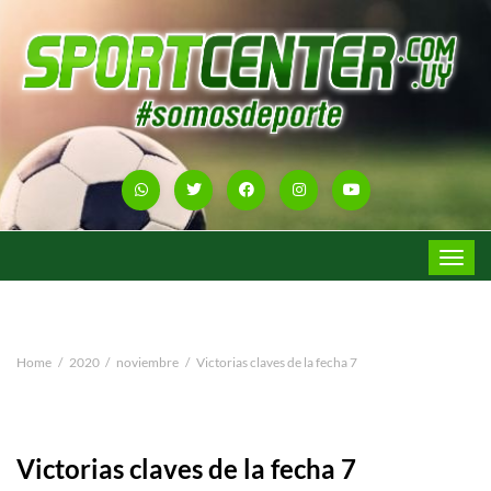
Toggle
navigat
Home
2020
noviembre
Victorias claves de la fecha 7
Victorias claves de la fecha 7