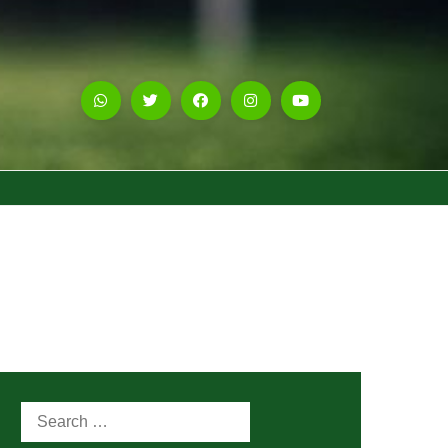
Search
for: