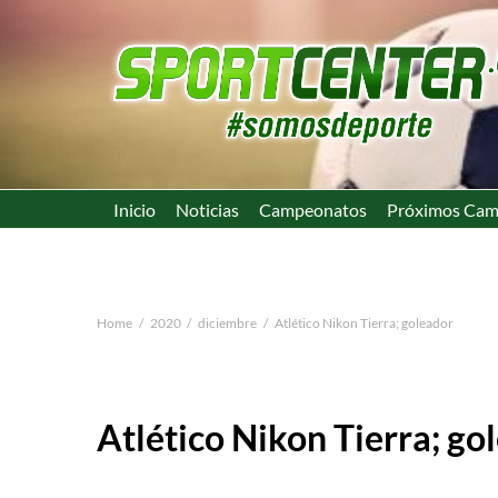
Inicio
Noticias
Campeonatos
Próximos Cam
Home
2020
diciembre
Atlético Nikon Tierra; goleador
Atlético Nikon Tierra; go