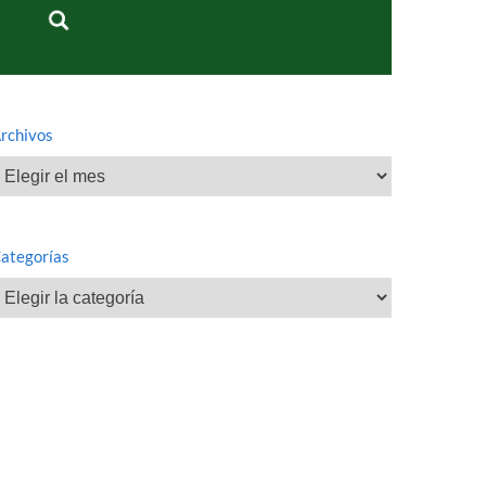
rchivos
rchivos
ategorías
ategorías