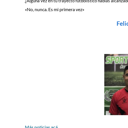
¿Alguna vez en tu trayecto futbolístico habías alcanzad
«No, nunca. Es mi primera vez»
Feli
Más noticias acá.