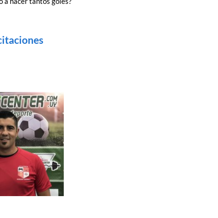
o a hacer tantos goles?
citaciones