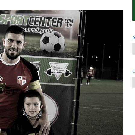
A
A
C
C