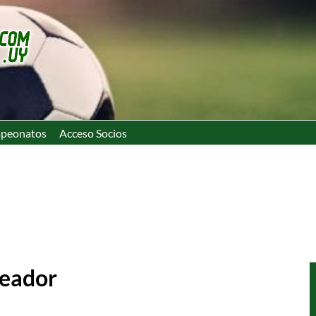
peonatos
Acceso Socios
leador