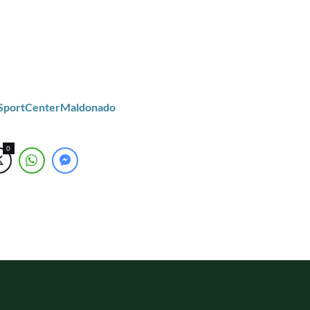
/SportCenterMaldonado
0