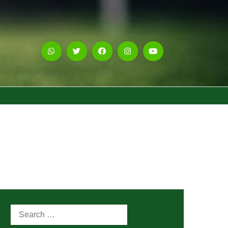
Search
for: