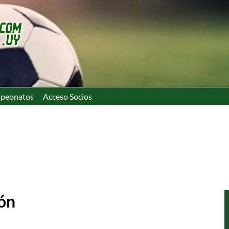
peonatos
Acceso Socios
ión