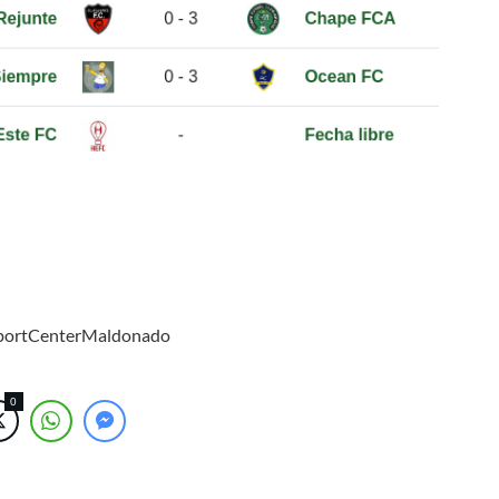
SportCenterMaldonado
0