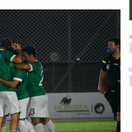
A
A
C
C