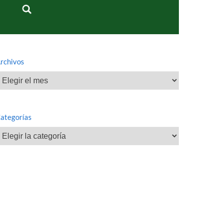
rchivos
rchivos
ategorías
ategorías