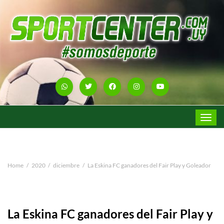
Toggle
navigat
Home
2020
diciembre
La Eskina FC ganadores del Fair Play y Goleador
La Eskina FC ganadores del Fair Play y