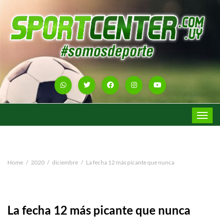
Toggle
navigat
Home
2020
diciembre
La fecha 12 más picante que nunca
La fecha 12 más picante que nunca