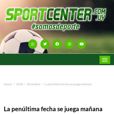
Toggle
navigat
Home
2020
diciembre
La penúltima fecha se juega mañana
La penúltima fecha se juega mañana