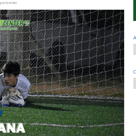
Sportcenter
A
A
C
C