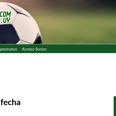
peonatos
Acceso Socios
 fecha