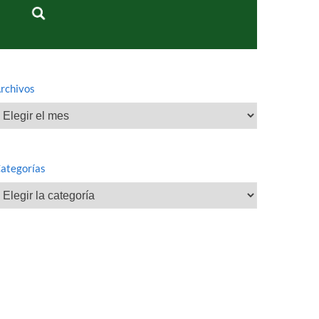
rchivos
rchivos
ategorías
ategorías