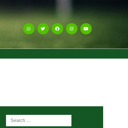
Search
for: