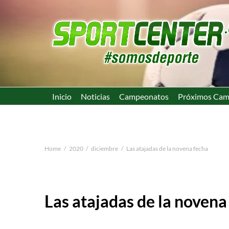
Inicio
Noticias
Campeonatos
Próximos Cam
Home
2020
diciembre
Las atajadas de la novena fecha
Las atajadas de la novena