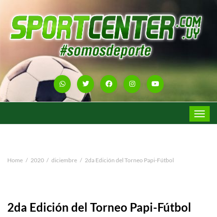
Toggle
navigat
Home
2020
diciembre
2da Edición del Torneo Papi-Fútbol
2da Edición del Torneo Papi-Fútbol