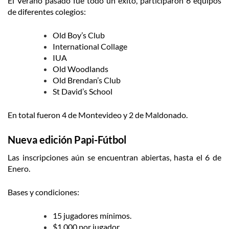
El Verano pasado fue todo un éxito, participaron 6 equipos
de diferentes colegios:
Old Boy’s Club
International Collage
IUA
Old Woodlands
Old Brendan’s Club
St David’s School
En total fueron 4 de Montevideo y 2 de Maldonado.
Nueva edición Papi-Fútbol
Las inscripciones aún se encuentran abiertas, hasta el 6 de
Enero.
Bases y condiciones:
15 jugadores mínimos.
$1.000 por jugador.