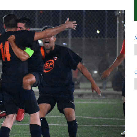
A
A
C
C